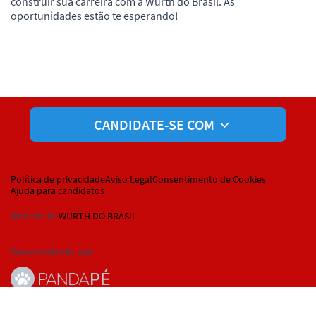
construir sua carreira com a Wurth do Brasil. As
oportunidades estão te esperando!
CANDIDATE-SE COM
Política de privacidade
Aviso Legal
Consentimento de Cookies
Ajuda para candidatos
Website de
WURTH DO BRASIL
Desenvolvido por
© Pandapé, Ltda. Todos os direitos reservados.